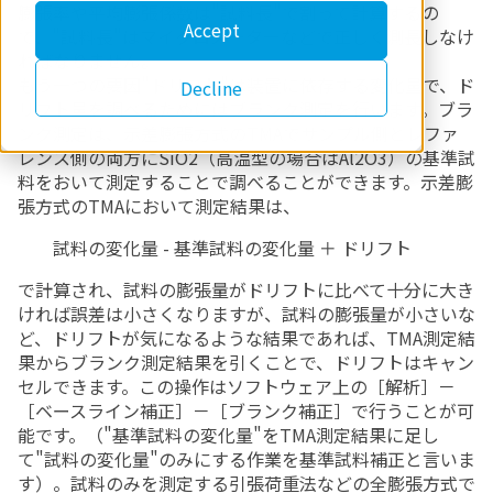
膨張率や平均膨張係数は"試料長"で割って計算するの
Accept
で、"試料長"はマイクロメーターなどで正しく測長しなけ
ればなりません。
もう一つの要因"ドリフト"は装置に依存する変化量で、ド
Decline
リフト量を調べるためにはブランク測定を行います。ブラ
ンク測定は、示差膨張方式のTMAでサンプル側とレファ
レンス側の両方にSiO2（高温型の場合はAl2O3）の基準試
料をおいて測定することで調べることができます。示差膨
張方式のTMAにおいて測定結果は、
試料の変化量 - 基準試料の変化量 ＋ ドリフト
で計算され、試料の膨張量がドリフトに比べて十分に大き
ければ誤差は小さくなりますが、試料の膨張量が小さいな
ど、ドリフトが気になるような結果であれば、TMA測定結
果からブランク測定結果を引くことで、ドリフトはキャン
セルできます。この操作はソフトウェア上の［解析］－
［ベースライン補正］－［ブランク補正］で行うことが可
能です。（"基準試料の変化量"をTMA測定結果に足し
て"試料の変化量"のみにする作業を基準試料補正と言いま
す）。試料のみを測定する引張荷重法などの全膨張方式で