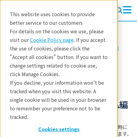
This website uses cookies to provide
better service to our customers
熱分析装置
熱分析装置
For details on the cookies we use, please
ラーニング
visit our
Cookie Policy page
. If you accept
製品
熱分析
ラーニング
豆知識
the use of cookies, please click the
製品
"Accept all cookies" button. If you want to
change settings related to cookie use,
産業分野
熱分析豆知識
click Manage Cookies.
お問合せ
If you decline, your information won’t be
tracked when you visit this website. A
single cookie will be used in your browser
第7回 測定結果の誤差～TMA編
to remember your preference not to be
～
tracked.
TMA測定結果から膨張率や平均膨張係数を計算する時に
Cookies settings
誤差の要因として"試料長"と"ドリフト"が挙げられます。