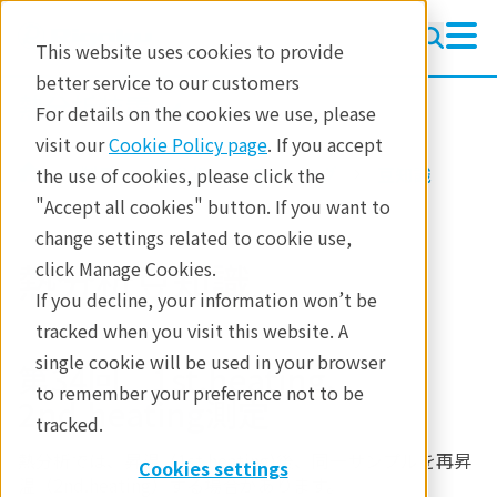
This website uses cookies to provide
better service to our customers
熱分析装置
熱分析装置
For details on the cookies we use, please
ラーニング
visit our
Cookie Policy page
. If you accept
製品
熱分析
ラーニング
豆知識
the use of cookies, please click the
製品
"Accept all cookies" button. If you want to
change settings related to cookie use,
産業分野
熱分析豆知識
click Manage Cookies.
お問合せ
If you decline, your information won’t be
tracked when you visit this website. A
single cookie will be used in your browser
第34回 1st.heating、
to remember your preference not to be
2nd.heating測定
tracked.
熱分析では、昇温（1st.heating)後、同一サンプルを再昇
Cookies settings
温（2nd.heating）する場合があります。