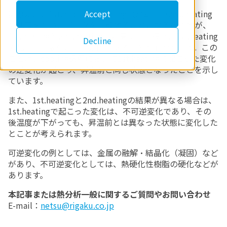
実際には、1st.heating→cooling（冷却）→2nd.heating
Accept
の測定を行い、データを比較することになるのですが、
1st.heatingと2nd.heatingの結果が同じ場合、1st.heating
Decline
で起こった変化は、可逆的であることがわかります。この
ことは、cooling過程において1st.heatingで起こった変化
の逆変化が起こり、昇温前と同じ状態となったことを示し
ています。
また、1st.heatingと2nd.heatingの結果が異なる場合は、
1st.heatingで起こった変化は、不可逆変化であり、その
後温度が下がっても、昇温前とは異なった状態に変化した
とことが考えられます。
可逆変化の例としては、金属の融解・結晶化（凝固）など
があり、不可逆変化としては、熱硬化性樹脂の硬化などが
あります。
本記事または熱分析一般に関するご質問やお問い合わせ
E-mail：
netsu@rigaku.co.jp