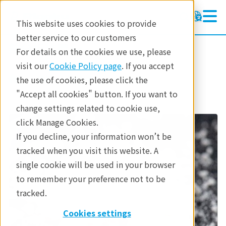
This website uses cookies to provide
better service to our customers
熱分析装置
熱分析装置
For details on the cookies we use, please
ラーニング
visit our
Cookie Policy page
. If you accept
製品
熱分析
産業分野
the use of cookies, please click the
製品
"Accept all cookies" button. If you want to
change settings related to cookie use,
産業分野
click Manage Cookies.
お問合せ
If you decline, your information won’t be
tracked when you visit this website. A
single cookie will be used in your browser
to remember your preference not to be
tracked.
Cookies settings