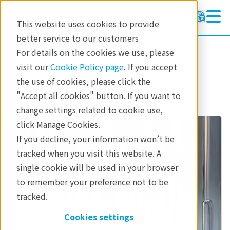
This website uses cookies to provide
better service to our customers
熱分析装置
熱分析装置
For details on the cookies we use, please
ラーニング
visit our
Cookie Policy page
. If you accept
製品
熱分析
産業分野
the use of cookies, please click the
製品
"Accept all cookies" button. If you want to
change settings related to cookie use,
産業分野
click Manage Cookies.
お問合せ
If you decline, your information won’t be
tracked when you visit this website. A
single cookie will be used in your browser
to remember your preference not to be
tracked.
Cookies settings