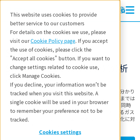
This website uses cookies to provide
better service to our customers
製品
熱分析
発生ガス分析
For details on the cookies we use, please
visit our
Cookie Policy page
. If you accept
STA-FTIR
the use of cookies, please click the
"Accept all cookies" button. If you want to
STA-フーリエ変換赤外分光分析
change settings related to cookie use,
測定システム
click Manage Cookies.
If you decline, your information won’t be
熱分析では、何℃で試料に熱的変化が起きたのかは分かり
tracked when you visit this website. A
ますが、試料からどのような成分が気化生成したかまでは
single cookie will be used in your browser
分かりません。フーリエ変換赤外分光法（FTIR）を同時
to remember your preference not to be
に行うことで、揮発あるいは熱分解によって生成するガス
成分の定性分析を行い、生成量の挙動変化を温度変化に対
tracked.
して追跡することができます。
Cookies settings