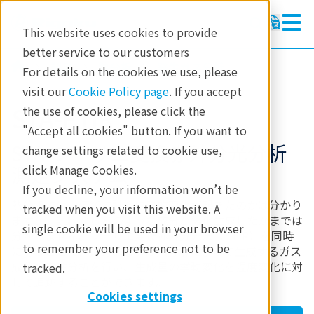
This website uses cookies to provide
better service to our customers
製品
熱分析
発生ガス分析
For details on the cookies we use, please
visit our
Cookie Policy page
. If you accept
STA-FTIR
the use of cookies, please click the
"Accept all cookies" button. If you want to
STA-フーリエ変換赤外分光分析
change settings related to cookie use,
測定システム
click Manage Cookies.
If you decline, your information won’t be
熱分析では、何℃で試料に熱的変化が起きたのかは分かり
tracked when you visit this website. A
ますが、試料からどのような成分が気化生成したかまでは
single cookie will be used in your browser
分かりません。フーリエ変換赤外分光法（FTIR）を同時
to remember your preference not to be
に行うことで、揮発あるいは熱分解によって生成するガス
成分の定性分析を行い、生成量の挙動変化を温度変化に対
tracked.
して追跡することができます。
Cookies settings