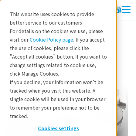
This website uses cookies to provide
better service to our customers
熱分析装置
熱分析装置
For details on the cookies we use, please
ラーニング
visit our
Cookie Policy page
. If you accept
製品
熱分析
the use of cookies, please click the
製品
"Accept all cookies" button. If you want to
change settings related to cookie use,
産業分野
click Manage Cookies.
お問合せ
If you decline, your information won’t be
tracked when you visit this website. A
single cookie will be used in your browser
to remember your preference not to be
tracked.
Cookies settings