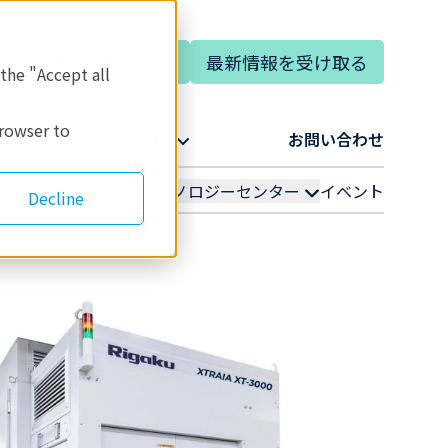
専門家に相談する
最新情報を受け取る
語
 the "Accept all
browser to
リガクについて​
お問い合わせ​
アプリケーション
テクノロジーセンター
イベント
Decline