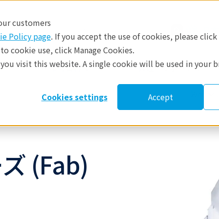
 our customers
日本
ie Policy page
. If you accept the use of cookies, please click
 to cookie use, click Manage Cookies.
ou visit this website. A single cookie will be used in your 
​
参考資料
修理・サポート
製品
Cookies settings
Accept
ズ (Fab)