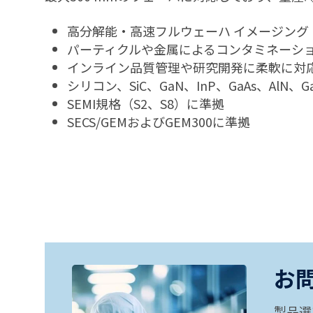
高分解能・高速フルウェーハ イメージング
パーティクルや金属によるコンタミネーシ
インライン品質管理や研究開発に柔軟に対
シリコン、
SiC
、
GaN
、
InP
、
GaAs
、
AlN
、
G
SEMI
規格（
S2
、
S8
）に準拠
SECS/GEM
および
GEM300
に準拠
お
製品選