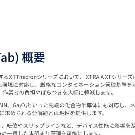
Fab) 概要
する
XRTmicron
シリーズにおいて、
XTRAIA XT
シリーズ
ム環境に対応し、厳格なコンタミネーション管理基準を
、作業者の負担やばらつきを大幅に軽減します。
As、AlN、Ga₂O₃といった先端の化合物半導体にも対応
ンに求められる分解能と再現性を提供します。
において、転位やスリップラインなど、デバイス性能に影響
産時の一貫した歩留まり管理を可能にします。