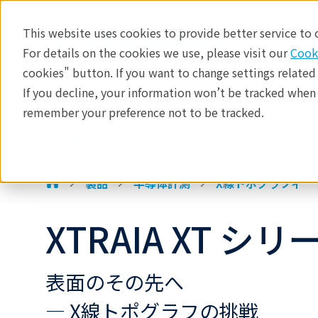
This website uses cookies to provide better service to
For details on the cookies we use, please visit our
Cook
半導体計測装置
cookies" button. If you want to change settings related
製品
If you decline, your information won’t be tracked when y
製品
産業分野​
分析手法
remember your preference not to be tracked.
アプリケーション
半導体計測装置 >
テクノロジーセンター
イベント
製品
半導体計測
X線トポグラフィ
XTRAIA XT シリー
表面のその先へ
― X線トポグラフの挑戦