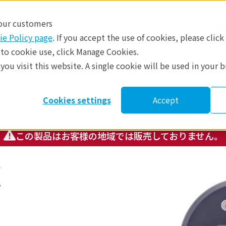
 our customers
ie Policy page
. If you accept the use of cookies, please click
 to cookie use, click Manage Cookies.
ou visit this website. A single cookie will be used in your 
​
参考資料
修理・サポート
イメージング
Cookies settings
Accept
この製品はお客様の地域では販売しておりません。
X