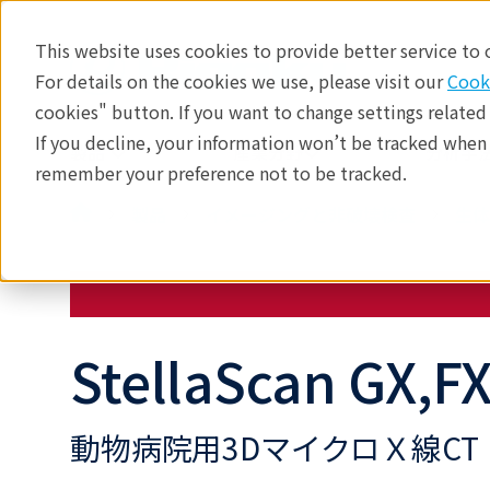
This website uses cookies to provide better service to
For details on the cookies we use, please visit our
Cook
cookies" button. If you want to change settings related
If you decline, your information won’t be tracked when y
製品
産業分野​
分析手法
remember your preference not to be tracked.
製品
イメージングと非破壊検査
生体
StellaScan GX,F
動物病院用3DマイクロＸ線CT