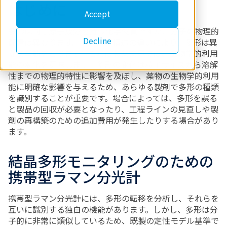
はじめに
Accept
多形は同じ原子成分を持つ化学物質ですが、分子の物理的
Decline
配置は異なります。それらの構造の違いにより、多形は異
なる挙動をとります。これは製薬業界では、生物学的利用
能の変化を意味します。多形の変化は粒子サイズから溶解
性までの物理的特性に影響を及ぼし、薬物の生物学的利用
能に明確な影響を与えるため、あらゆる製剤で多形の種類
を識別することが重要です。場合によっては、多形を誤る
と製品の回収が必要となったり、工程ラインの見直しや製
剤の再構築のための追加費用が発生したりする場合があり
ます。
結晶多形モニタリングのための
携帯型ラマン分光計
携帯型ラマン分光計には、多形の転移を分析し、それらを
互いに識別する独自の機能があります。しかし、多形は分
子的に非常に類似しているため、既製の定性モデル基準で