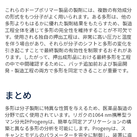
これらのドープポリマー製品の製剤には、複数の有効成分
の形式をもつ分子がよく用いられます。ある多形は、他の
多形よりもはるかに優れた製剤結果をもたらすため、製造
工程全体を通じて多形の完全性を維持することが不可欠で
す。使用される独自の押出工程は、非常に高い圧力と温度
を伴う場合があり、それらが分子のシフトと多形の変化を
引き起こすことで最終製剤の有効性を制限するおそれがあ
ります。したがって、押出成形品における最終多形を工程
の中で中間確認するために、バッチ追加前および製品開
発・製造工程の両方で多形を同定できることが重要です。
まとめ
多形は分子製剤に特異な性質を与えるため、医薬品製造の
分野で広く使用されています。リガクの1064 nm携帯型ラ
マン分光計Progenyは、簡単な同定アプリケーションの構
築と異なる多形の分析を可能にします。Progenyは、ス
キャンとモデルのパラメーターを完全に制御し、装置に直