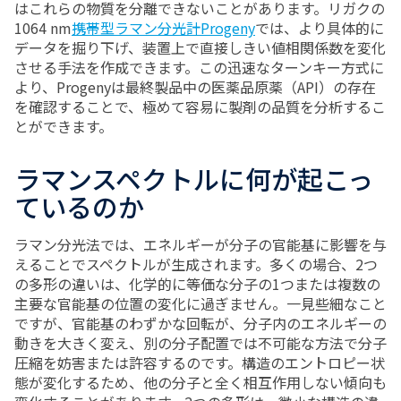
はこれらの物質を分離できないことがあります。リガクの
1064 nm
携帯型ラマン分光計Progeny
では、より具体的に
データを掘り下げ、装置上で直接しきい値相関係数を変化
させる手法を作成できます。この迅速なターンキー方式に
より、Progenyは最終製品中の医薬品原薬（API）の存在
を確認することで、極めて容易に製剤の品質を分析するこ
とができます。
ラマンスペクトルに何が起こっ
ているのか
ラマン分光法では、エネルギーが分子の官能基に影響を与
えることでスペクトルが生成されます。多くの場合、2つ
の多形の違いは、化学的に等価な分子の1つまたは複数の
主要な官能基の位置の変化に過ぎません。一見些細なこと
ですが、官能基のわずかな回転が、分子内のエネルギーの
動きを大きく変え、別の分子配置では不可能な方法で分子
圧縮を妨害または許容するのです。構造のエントロピー状
態が変化するため、他の分子と全く相互作用しない傾向も