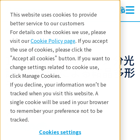
This website uses cookies to provide
better service to our customers
製品
携帯型ラマン
For details on the cookies we use, please
アプリケーションノート
visit our
Cookie Policy page
. If you accept
the use of cookies, please click the
1064nm携帯型ラマン分光
"Accept all cookies" button. If you want to
change settings related to cookie use,
計Progenyによる結晶多形
click Manage Cookies.
モニタリング
If you decline, your information won’t be
tracked when you visit this website. A
single cookie will be used in your browser
to remember your preference not to be
アプリケーションノート 2093805
tracked.
Cookies settings