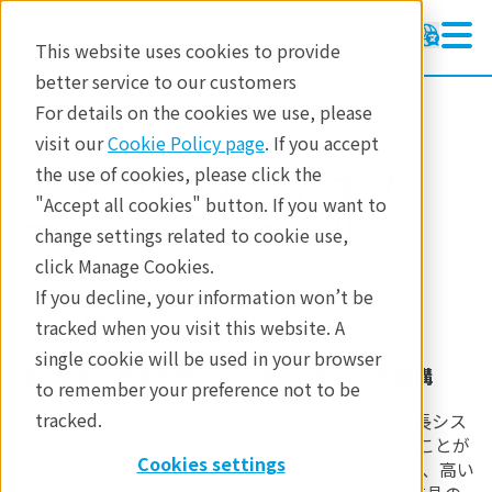
This website uses cookies to provide
better service to our customers
製品
単結晶構造解析
X線回折
For details on the cookies we use, please
visit our
Cookie Policy page
. If you accept
インテリジェントオプ
the use of cookies, please click the
"Accept all cookies" button. If you want to
ティクス モジュール
change settings related to cookie use,
（iOM）
click Manage Cookies.
If you decline, your information won’t be
完全自動光学系調整機構
tracked when you visit this website. A
single cookie will be used in your browser
常に最高の性能を実現する自動光学系調整機構
to remember your preference not to be
tracked.
XtaLAB Synergy-DW, XtaLAB SynergyCustom(2波長シス
テム)は完全自動調整機構を備えた iOM を搭載することが
Cookies settings
できます。各軸に搭載された エンコーダーによって、高い