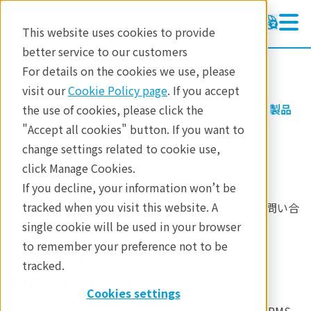
This website uses cookies to provide
better service to our customers
磁性流体シールユニット
磁性流体シールユニット
For details on the cookies we use, please
製品情報
visit our
Cookie Policy page
. If you accept
製品
要素部品
磁性流体シール
製品
the use of cookies, please click the
テクノロジー
"Accept all cookies" button. If you want to
change settings related to cookie use,
アプリケーション
旧規格品
click Manage Cookies.
お問合せ
If you decline, your information won’t be
tracked when you visit this website. A
下記一覧よりご確認頂き、各仕様につきましてはお問い合
わせページよりご連絡下さい。
single cookie will be used in your browser
to remember your preference not to be
該当製品
tracked.
RMS-F1シリーズ
Cookies settings