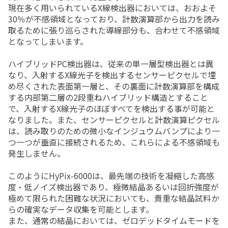
現在多く用いられているX線検出器においては、おおよそ
30％が不感領域となっており、計数演算部から出力を読み
取るために張り巡らされた導線部分も、合わせて不感領域
となってしまいます。
ハイブリッドPC検出器は、従来の単一層型検出器とは異
なり、入射するX線光子を検出するセンサーピクセルで埋
め尽くされた表面第一層と、その裏面に計数演算部を構成
する内部第二層の2段重ねハイブリッド構造とすること
で、入射するX線光子のほぼすべてを検出する事が可能と
なりました。また、センサーピクセルと計数演算ピクセル
は、読み取りのための微小なインジュウムバンプにより一
つ一つが垂直に接続されるため、これらによる不感領域も
発生しません。
このようにHyPix-6000は、最先端の技術を凝縮した高感
度・低ノイズ検出器であり、極微結晶あるいは回折強度が
極めて限られた困難な状況においても、貴重な結晶試料か
らの確実なデータ収集を可能とします。
また、通常の結晶においては、ゼロデッドタイムモードを