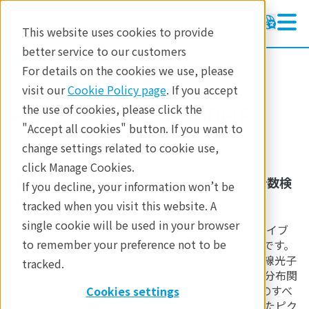
This website uses cookies to provide
better service to our customers
製品
要素部品
検出器
For details on the cookies we use, please
visit our
Cookie Policy page
. If you accept
HyPix-6000C/6000HE
the use of cookies, please click the
"Accept all cookies" button. If you want to
HPCX線検出器
change settings related to cookie use,
click Manage Cookies.
単結晶X線回折用の大面積ハイブリッド光子計数検
If you decline, your information won’t be
出器
tracked when you visit this website. A
single cookie will be used in your browser
HyPix-6000は、Rigaku Oxford Diffractionが誇るハイブ
to remember your preference not to be
リッド・フォトン・カウンティング（HPC）検出器です。
HyPix-6000は、HPCとしての特徴、すなわち、①X線光子
tracked.
直接計数機能、②ピクセル単位でのシャープな点像分布関
数形状、③暗電流ノイズ、及び読み取りノイズ0、のすべ
Cookies settings
てを有するのみならず、実験室回折計に最適化されたピク