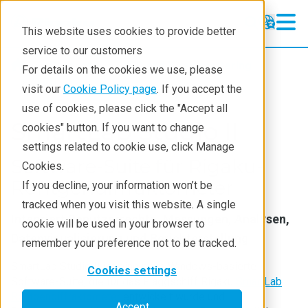
This website uses cookies to provide better
service to our customers
Products
XRD and X-ray scattering
For details on the cookies we use, please
XRD
visit our
Cookie Policy page
. If you accept the
use of cookies, please click the "Accept all
SmartLab Studio II
cookies" button. If you want to change
settings related to cookie use, click Manage
Software-Suite für Rigaku-
Cookies.
Röntgendiffraktometer
If you decline, your information won’t be
tracked when you visit this website. A single
Integriert Benutzerrechte, Messungen, Analysen,
cookie will be used in your browser to
Datenvisualisierung und Berichterstellung
remember your preference not to be tracked.
SmartLab Studio II ist eine neue Windows-basierte
Cookies settings
Software-Suite, die für das Flaggschiff Rigaku
SmartLab
Röntgendiffraktometer
entwickelt wurde und
Accept