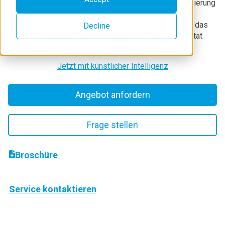
Benutzerrechte, Messungen, Analysen, Datenvisualisierung
und Berichterstellung integriert. Die modulare
(Plugin-)Architektur dieser Software, die nun auch für das
Decline
MiniFlex
verfügbar ist, ietet modernste Interoperabilität
zwischen den Funktionskomponenten.
Jetzt mit künstlicher Intelligenz
Angebot anfordern
Frage stellen
Broschüre
Service kontaktieren