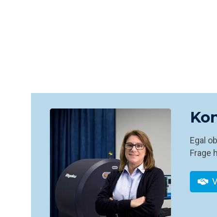
Kon
Egal o
Frage h
V