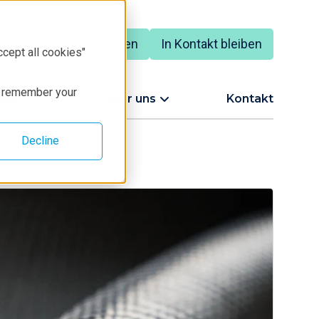
einem Experten sprechen
In Kontakt bleiben
ccept all cookies"
to remember your
upport
Über uns
Kontakt
Decline