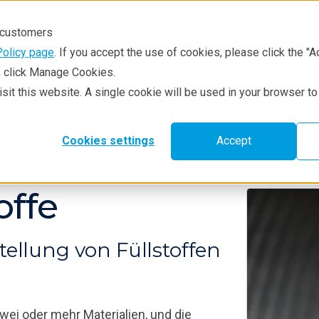
r customers
Mit 
Deutsch
Policy page
. If you accept the use of cookies, please click the "A
e, click Manage Cookies.
visit this website. A single cookie will be used in your browser 
chniken
Ressourcen
Service & S
e
Cookies settings
Accept
ffe
ellung von Füllstoffen
ei oder mehr Materialien, und die