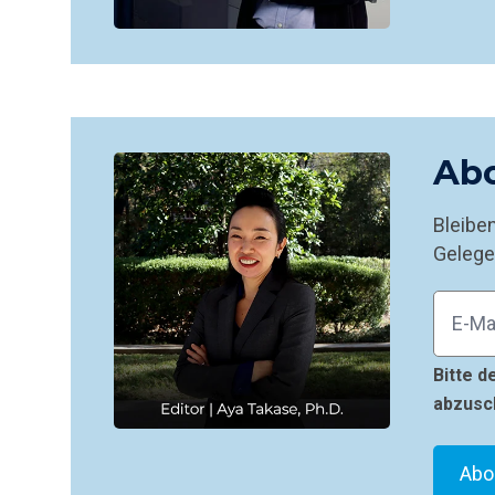
Abo
Bleibe
Gelege
Bitte d
abzusc