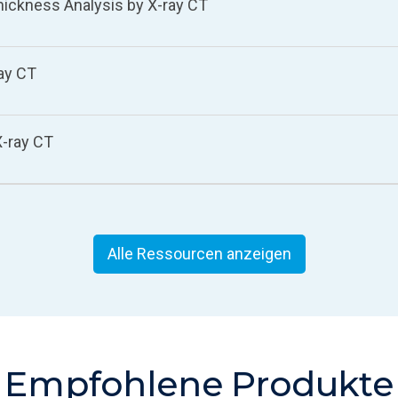
hickness Analysis by X-ray CT
ay CT
X-ray CT
Alle Ressourcen anzeigen
Empfohlene Produkte