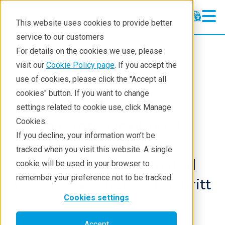
This website uses cookies to provide better
service to our customers
For details on the cookies we use, please
visit our
Cookie Policy page
. If you accept the
use of cookies, please click the "Accept all
Unser Auftrag
cookies" button. If you want to change
Einen Beitrag zur
settings related to cookie use, click Manage
Cookies.
Weiterentwicklung der
If you decline, your information won’t be
Menschheit durch
tracked when you visit this website. A single
wissenschaftlichen und
cookie will be used in your browser to
remember your preference not to be tracked.
technologischen Fortschritt
Cookies settings
leisten
Accept