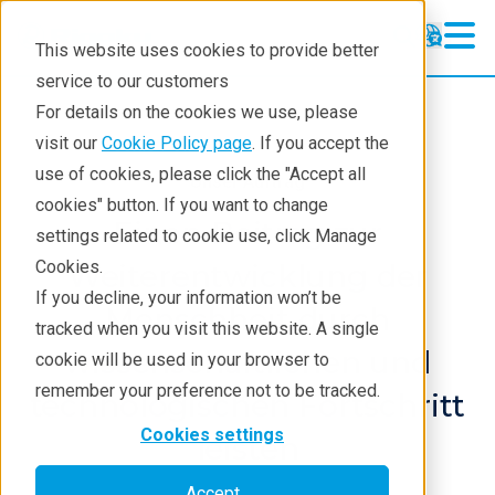
This website uses cookies to provide better
service to our customers
For details on the cookies we use, please
visit our
Cookie Policy page
. If you accept the
use of cookies, please click the "Accept all
Unser Auftrag
cookies" button. If you want to change
Einen Beitrag zur
settings related to cookie use, click Manage
Cookies.
Weiterentwicklung der
If you decline, your information won’t be
Menschheit durch
tracked when you visit this website. A single
wissenschaftlichen und
cookie will be used in your browser to
remember your preference not to be tracked.
technologischen Fortschritt
Cookies settings
leisten
Accept