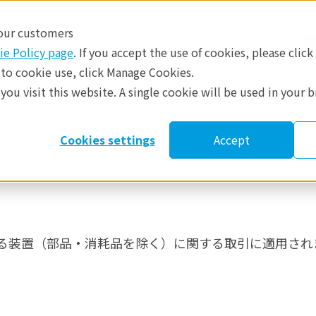
 our customers
ie Policy page
. If you accept the use of cookies, please click
 to cookie use, click Manage Cookies.
ou visit this website. A single cookie will be used in your 
​
参考資料
修理・サポート
Cookies settings
Accept
る装置（部品・消耗品を除く）に関する取引に適用され