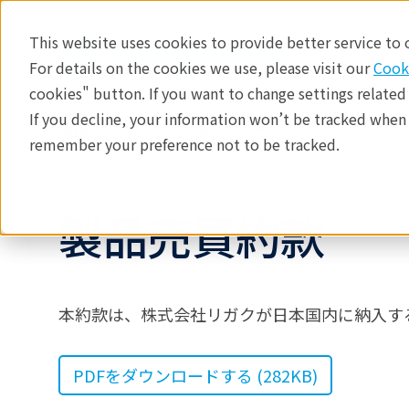
This website uses cookies to provide better service to
For details on the cookies we use, please visit our
Cook
cookies" button. If you want to change settings related
If you decline, your information won’t be tracked when y
製品
産業分野​
分析手法
remember your preference not to be tracked.
製品売買約款
本約款は、株式会社リガクが日本国内に納入す
PDFをダウンロードする (282KB)