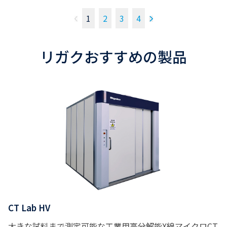
1
2
3
4
リガクおすすめの製品
CT Lab HV
大きな試料まで測定可能な工業用高分解能X線マイクロCT