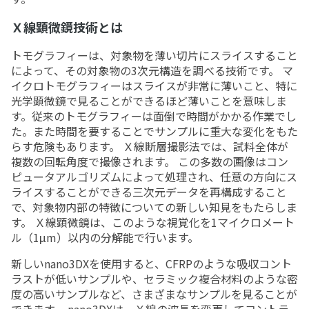
Ｘ線顕微鏡技術とは
トモグラフィーは、対象物を薄い切片にスライスすること
によって、その対象物の3次元構造を調べる技術です。 マ
イクロトモグラフィーはスライスが非常に薄いこと、特に
光学顕微鏡で見ることができるほど薄いことを意味しま
す。従来のトモグラフィーは面倒で時間がかかる作業でし
た。また時間を要することでサンプルに重大な変化をもた
らす危険もあります。 Ｘ線断層撮影法では、試料全体が
複数の回転角度で撮像されます。 この多数の画像はコン
ピュータアルゴリズムによって処理され、任意の方向にス
ライスすることができる三次元データを再構成すること
で、対象物内部の特徴についての新しい知見をもたらしま
す。 Ｘ線顕微鏡は、このような視覚化を1マイクロメート
ル（1μm）以内の分解能で行います。
新しいnano3DXを使用すると、CFRPのような吸収コント
ラストが低いサンプルや、セラミック複合材料のような密
度の高いサンプルなど、さまざまなサンプルを見ることが