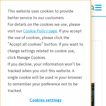
This website uses cookies to provide
better service to our customers
参考資料
分析手法
For details on the cookies we use, please
visit our
Cookie Policy page
. If you accept
the use of cookies, please click the
"Accept all cookies" button. If you want to
change settings related to cookie use,
click Manage Cookies.
If you decline, your information won’t be
tracked when you visit this website. A
single cookie will be used in your browser
to remember your preference not to be
tracked.
Cookies settings