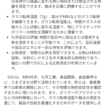
は液体から結晶に変わる際に吸収または放出される熱
量を測定できます。融点を正確に把握することができ
ます。
ガラス転移温度（
Tg
）
:
高分子材料などのガラス転移
を観察できます。ガラス転移温度は、物質がガラス状
態からゴム状態に変わる温度で、特にプラスチックや
ポリマーの特性を理解するために重要です。
化学反応の評価
:
物質が反応中に放出または吸収する
熱を測定することが可能です。これにより、反応速度
や反応のエネルギー的な特性を評価できます。
比熱測定：物質の比熱を測定できます。比熱は材料の
加熱、冷却のしやすさを示す基本的な熱物性であり、
幅広い分野で
DSC
による比熱測定が利用されていま
す。
DSCは、材料科学、化学工業、薬品開発、食品業界な
ど、さまざまな分野で活用されています。例えば、製薬業
界では新薬の開発において、その物質の熱的安定性を確認
するために用いられます。また、ポリマーやプラスチック
などの材料開発において、ガラス転移温度や融点の測定を
通じて、製品の性能を最適化するためのデータを提供しま