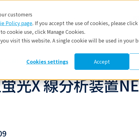
 our customers
ie Policy page
. If you accept the use of cookies, please click
 to cookie use, click Manage Cookies.
ou visit this website. A single cookie will be used in your 
​
参考資料
修理・サポート
蛍光X線分析
アプリケーションノート
Cookies settings
Accept
光X 線分析装置NEX
09