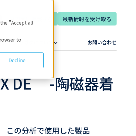
専門家に相談する
最新情報を受け取る
 the "Accept all
browser to
リガクについて​
お問い合わせ​
Decline
 DE -陶磁器着
この分析で使用した製品