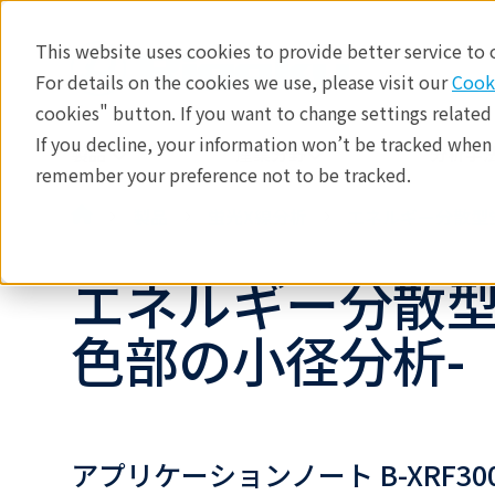
This website uses cookies to provide better service to
For details on the cookies we use, please visit our
Cook
cookies" button. If you want to change settings related
If you decline, your information won’t be tracked when y
製品
産業分野​
分析手法
remember your preference not to be tracked.
製品
蛍光X線分析
エネルギー分散型
エネルギー分散型蛍
色部の小径分析-
アプリケーションノート B-XRF30