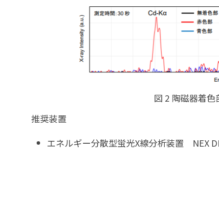
図 2 陶磁器着
推奨装置
エネルギー分散型蛍光X線分析装置 NEX D