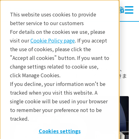
This website uses cookies to provide
better service to our customers
製品
X線回折・散乱
X線回折
For details on the cookies we use, please
アクセサリー
visit our
Cookie Policy page
. If you accept
the use of cookies, please click the
RxRy チルトステージ
"Accept all cookies" button. If you want to
change settings related to cookie use,
X線ビームの方向およびX線ビームに垂直な方向に、
click Manage Cookies.
試料をそれぞれ±5 degの範囲で傾けることができま
す。
If you decline, your information won’t be
tracked when you visit this website. A
single cookie will be used in your browser
to remember your preference not to be
tracked.
Cookies settings