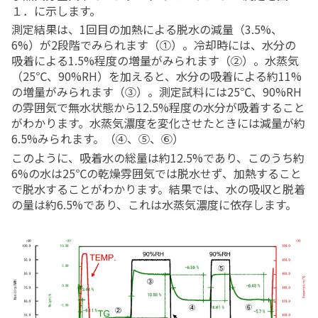
１．に示します。
測定結果は、
1
回目の加熱による脱水の減量（
3.5%
、
6%
）が
2
段階でみられます（①）。冷却時には、水分の
吸着による
1.5%
程度の増量がみられます（②）。水蒸気
（
25
℃、
90%RH
）を加えると、水分の吸着による約
11%
の増量がみられます（③）。測定試料には
25
℃、
90%RH
の雰囲気で無水状態から
12.5%
程度の水分が吸着すること
がわかります。水蒸気濃度を変化させたときには減量が約
6.5%
みられます。（④、⑤、⑥）
このように、吸着水の総量は約
12.5%
であり、このうち約
6%
の水は
25
℃の乾燥雰囲気では脱水せず、加熱すること
で脱水することがわかります。結果では、水の吸収と脱着
の量は約
6.5%
であり、これは水蒸気濃度に依存します。