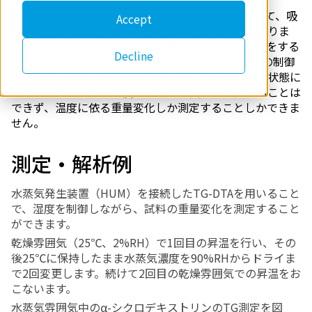
試薬によっては吸湿性をもつものがあります。そして、吸
Accept
着した水にも結合力が強い水と結合力が弱い水がありま
す。これは、湿度制御や温度制御をすることで判断をする
Decline
ことができます。しかし、通常の
TG-DTA
では湿度の制御
ができないため、多湿から乾燥、逆に乾燥から多湿状態に
したときといった、湿度に依る重量変化を測定することは
できず、温度に依る重量変化しか測定することしかできま
せん。
測定・解析例
水蒸気発生装置（
HUM
）を接続した
TG-DTA
を用いること
で、湿度を制御しながら、試料の重量変化を測定すること
ができます。
乾燥雰囲気（
25
℃、
2%RH
）で
1
回目の昇温を行い、その
後
25
℃に保持したまま水蒸気濃度を
90%RH
からドライま
で
2
回変更します。続けて
2
回目の乾燥雰囲気での昇温をお
こないます。
水蒸気雰囲気中のα
-
シクロデキストリンの
TG
測定を図