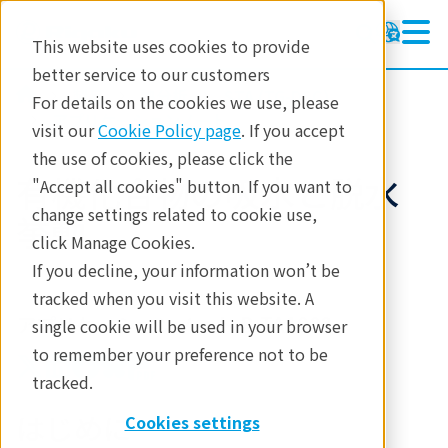
This website uses cookies to provide
better service to our customers
製品
熱分析
STA (TG-DSC)
For details on the cookies we use, please
アプリケーションノート
visit our
Cookie Policy page
. If you accept
the use of cookies, please click the
有機化合物の吸水と脱水
"Accept all cookies" button. If you want to
change settings related to cookie use,
挙動
click Manage Cookies.
If you decline, your information won’t be
tracked when you visit this website. A
アプリケーションノート B-TA1003
single cookie will be used in your browser
to remember your preference not to be
tracked.
はじめに
Cookies settings