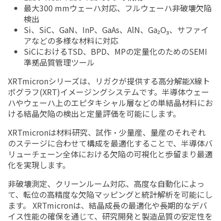
最大300 mmウェーハ対応、フルウェーハ非破壊欠陥
検出
Si、SiC、GaN、InP、GaAs、AlN、Ga₂O₃、サファイ
アなどの多様な材料に対応
SiCにおけるTSD、BPD、MPの定量化のためのSEMI
準拠品質管理ツール
XRTmicronシリーズは、リガクが提供する高分解能X線ト
ポグラフ(XRT)イメージングシステムです。半導体ウェー
ハやウェーハ上のエピタキシャル層などの単結晶材料にお
ける結晶欠陥の検出と定量評価を可能にします。
XRTmicronは材料研究、試作・少量産、量産のそれぞれ
のステージに合わせて構成を最適化することで、半導体バ
リューチェーン全体における欠陥の可視化と歩留まり最適
化を実現します。
非破壊測定、クリーンルーム対応、高度な自動化によっ
て、転位の高精度な欠陥マッピングと統計解析を可能にし
ます。 XRTmicronは、結晶成長の最適化や長期的なデバ
イス性能の確保を通じて、研究開発と製造品質の安定性を