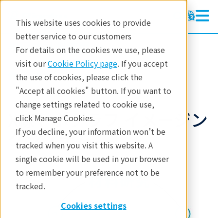
This website uses cookies to provide
better service to our customers
半導体計測装置
半導体計測装置
For details on the cookies we use, please
製品
visit our
Cookie Policy page
. If you accept
製品
半導体計測
the use of cookies, please click the
アプリケーション
"Accept all cookies" button. If you want to
change settings related to cookie use,
テクノロジーセンター
X線トポグラフ イメージン
click Manage Cookies.
イベント
If you decline, your information won’t be
グシステム
tracked when you visit this website. A
single cookie will be used in your browser
to remember your preference not to be
tracked.
Cookies settings