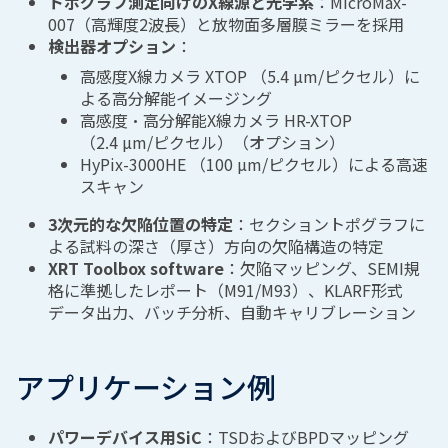
トポグラフ測定向けのX線源と光学系
：MicroMax-
007（高輝度2波長）と放物面多層膜ミラーを採用
検出器オプション
：
高感度X線カメラ XTOP （5.4 µm/ピクセル）に
よる高分解能イメージング
高感度・高分解能X線カメラ HR-XTOP
（2.4 µm/ピクセル）（オプション）
HyPix-3000HE （100 µm/ピクセル）による高速
スキャン
3次元的な欠陥位置の特定
：セクショントポグラフに
よる試料の深さ（厚さ）方向の欠陥構造の特定
XRT Toolbox software
：欠陥マッピング、SEMI規
格に準拠したレポート（M91/M93）、KLARF形式
データ出力、バッチ分析、自動キャリブレーション
アプリケーション例
パワーデバイス用SiC
：TSDおよびBPDマッピング