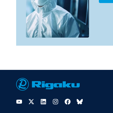
Footer
YouTube
Twitter
LinkedIn
Instagram
Facebook
Bluesky