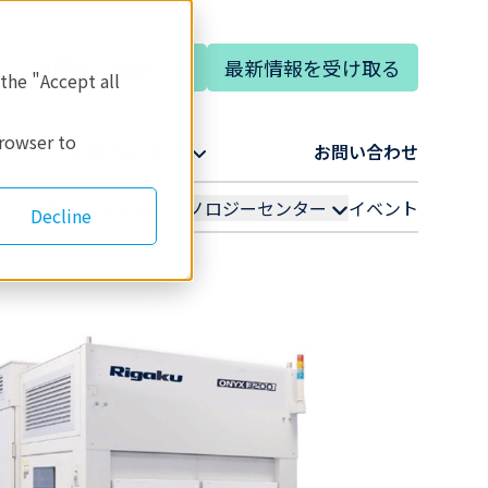
専門家に相談する
最新情報を受け取る
語
 the "Accept all
browser to
リガクについて​
お問い合わせ​
アプリケーション
テクノロジーセンター
イベント
Decline