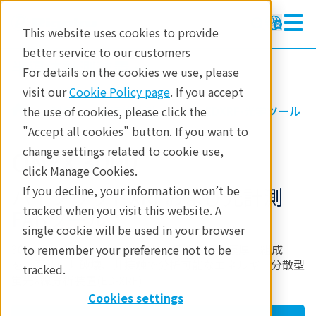
This website uses cookies to provide
better service to our customers
半導体計測装置
半導体計測装置
For details on the cookies we use, please
製品
visit our
Cookie Policy page
. If you accept
製品
半導体計測
XRR-EDXRF-光学ツール
the use of cookies, please click the
アプリケーション
"Accept all cookies" button. If you want to
change settings related to cookie use,
テクノロジーセンター
ONYX 3000
click Manage Cookies.
イベント
If you decline, your information won’t be
ハイブリッドXRFおよび光計測
tracked when you visit this website. A
FABツール
single cookie will be used in your browser
300mm、200mmウェーハ上の各種薄膜の膜厚・組成
to remember your preference not to be
を、同時に非破壊、非接触で分析可能なエネルギー分散型
tracked.
蛍光X線分析装置(ED-XRF)
Cookies settings