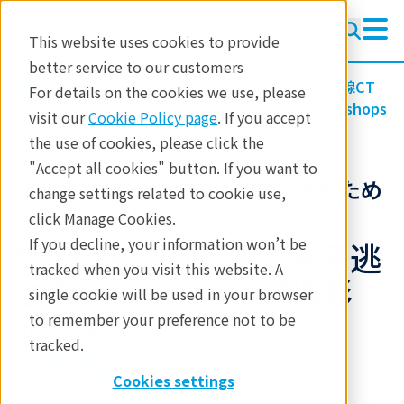
This website uses cookies to provide
better service to our customers
製品
イメージングと非破壊検査
X線CT
For details on the cookies we use, please
ラーニング
X-ray CT Webinars and Workshops
visit our
Cookie Policy page
. If you accept
the use of cookies, please click the
"Accept all cookies" button. If you want to
マテリアル・ライフサイエンスのため
change settings related to cookie use,
のX線CTシリーズ
click Manage Cookies.
If you decline, your information won’t be
#7. 起きている変化を見逃
tracked when you visit this website. A
さない！ In-situ CT撮影
single cookie will be used in your browser
to remember your preference not to be
2025年09月25日
tracked.
Cookies settings