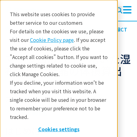
This website uses cookies to provide
better service to our customers
製品
イメージングと非破壊検査
X線CT
For details on the cookies we use, please
アプリケーションノート
visit our
Cookie Policy page
. If you accept
the use of cookies, please click the
マイクロX線CTを用いた湿
"Accept all cookies" button. If you want to
change settings related to cookie use,
布薬中の結晶の体積算出
click Manage Cookies.
If you decline, your information won’t be
tracked when you visit this website. A
アプリケーションノート B-XRI1028
single cookie will be used in your browser
to remember your preference not to be
tracked.
はじめに
Cookies settings