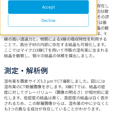
湿布薬（貼付剤）の中には、薬効成分が結晶として存在し
Accept
ているものがあります。このような製剤では、結晶の分散
状態や経時変化が薬物の放出速度に影響するため、その評
Decline
価が重要です。しかし、ラマン分光法やX線回折法では基
剤や剥離フィルムなどの高分子材の影響により、結晶の観
察が困難になることがありました。一方で、X線CTは、X
線の高い透過力と、物質によるX線の吸収特性を利用する
ことで、高分子材の内部に存在する結晶も可視化します。
ここではマイクロX線CTを用いて市販の湿布薬に含まれる
結晶を観察し、個々の結晶の体積を算出しました。
測定・解析例
湿布薬を画素サイズ5.3 μmでCT撮影しました。図1には
湿布薬のCT断層画像を示します。X線CTでは、結晶の密
度に対してグレーバリュー（画像の明るさ）が相対的に変
化します。低密度の結晶は黒く、高密度の結晶は白く表示
されるため、この断層画像からは、湿布薬の中に少なくと
も3つの異なる成分が存在していることがわかります。