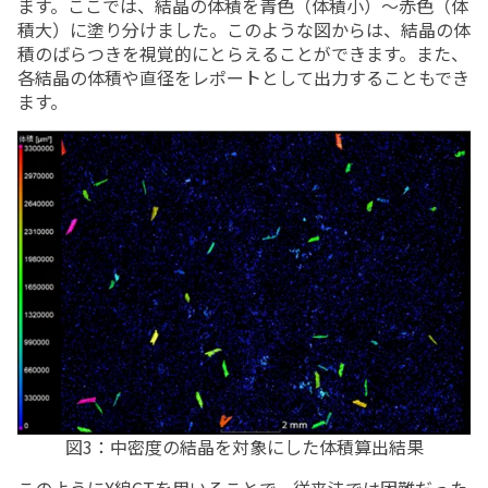
ます。ここでは、結晶の体積を青色（体積小）～赤色（体
積大）に塗り分けました。このような図からは、結晶の体
積のばらつきを視覚的にとらえることができます。また、
各結晶の体積や直径をレポートとして出力することもでき
ます。
図3：中密度の結晶を対象にした体積算出結果