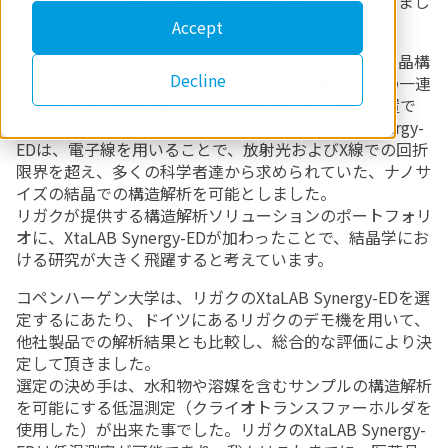
にリガクのXtaLAB Synergy-EDを導入頂く事が決まりまし
た。
Accept
リガクのXtaLAB Synergy-EDは、電子回折による単結晶構
Decline
造解析を行うための装置であり、測定から解析までの一連
のワークフローを搭載した、世界で初めての専用装置で
す。リガクと日本電子が共同で開発したXtaLAB Synergy-
EDは、電子線を用いることで、放射光およびX線での回折
限界を超え、多くの科学者達から求められていた、ナノサ
イズの結晶での構造解析を可能としました。
リガクが提供する構造解析ソリューションのポートフォリ
オに、XtaLAB Synergy-EDが加わったことで、結晶学にお
ける研究が大きく飛躍すると考えています。
コペンハーゲン大学は、リガクのXtaLAB Synergy-EDを選
定するにあたり、ドイツにあるリガクのデモ機を用いて、
他社製品での解析結果とも比較し、総合的な評価により決
定して頂きました。
選定の決め手は、水和物や溶媒を含むサンプルの構造解析
を可能にする低温測定（クライオトランスファーホルダを
使用した）が出来た事でした。リガクのXtaLAB Synergy-