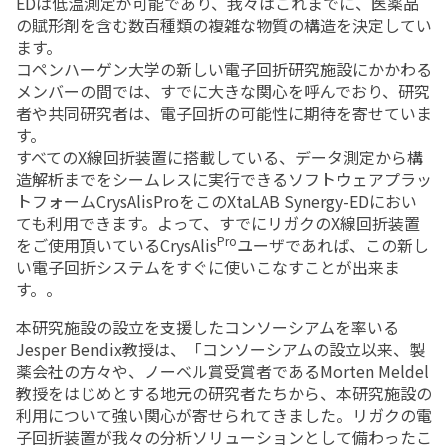
EDは低温測定が可能であり、我々はこれまでに、医薬品
の賦形剤を含む数百種類の複雑な物質の構造を決定してい
ます。
コペンハーゲン大学の新しい電子回折研究施設にかかわる
メンバーの間では、すでに大きな関心を呼んでおり、研究
者や共同研究者は、電子回折の可能性に期待を寄せていま
す。
すべてのX線回折装置に搭載している、データ測定から構
造解析までをシームレスに実行できるソフトウェアプラッ
トフォームCrysAlisProをこのXtaLAB Synergy-EDにおい
ても利用できます。よって、すでにリガクのX線回折装置
Pro
をご使用頂いているCrysAlis
ユーザであれば、この新し
い電子回折システムをすぐに使いこなすことが出来ま
す。。
本研究施設の設立を支援したコンソーシアムを率いる
Jesper Bendix教授は、「コンソーシアムの設立以来、製
薬会社の方々や、ノーベル賞受賞者であるMorten Meldel
教授をはじめとする地元の研究者たちから、本研究施設の
利用について強い関心が寄せられてきました。リガクの電
子回折装置が我々の分析ソリューションとして備わったこ