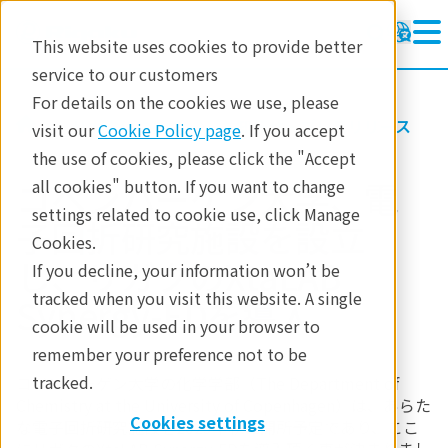
This website uses cookies to provide better
service to our customers
For details on the cookies we use, please
リガクについて
お知らせ・プレスリリース
visit our
Cookie Policy page
. If you accept
the use of cookies, please click the "Accept
コペンハーゲン大学、電
all cookies" button. If you want to change
settings related to cookie use, click Manage
子回折研究施設を設立
Cookies.
し、リガクのXtaLAB
If you decline, your information won’t be
tracked when you visit this website. A single
Synergy-EDを導入
cookie will be used in your browser to
remember your preference not to be
tracked.
コペンハーゲン大学の化学学部（The Department of
Chemistry at the University of Copenhagen）は、あらた
Cookies settings
な電子回折研究施設を2023年秋に開所予定であり、ここ