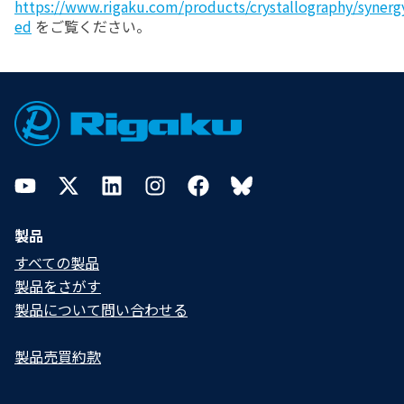
https://www.rigaku.com/products/crystallography/synerg
ed
をご覧ください。
Footer
YouTube
Twitter
LinkedIn
Instagram
Facebook
Bluesky
製品
すべての製品
製品をさがす
製品について問い合わせる​
製品売買約款