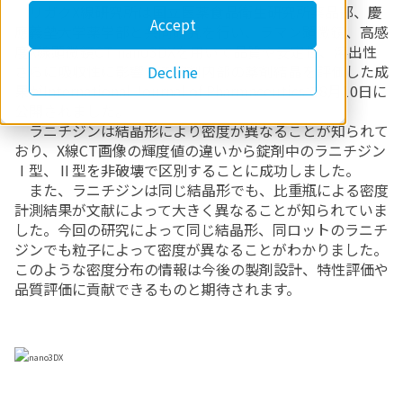
リガクX線研究所は国立医薬食品衛生研究所薬品部、慶
Accept
應義塾大学薬学部と共同研究を行い、ラマン顕微鏡、高感
度X線顕微鏡CT nano3DXを用いて品質や安定性、溶出性
さらに吸収性に影響する錠剤内部の薬剤結晶を評価した成
Decline
果がInternational Journal of Pharmaceuticsで8月10日に
公開されました。
ラニチジンは結晶形により密度が異なることが知られて
おり、X線CT画像の輝度値の違いから錠剤中のラニチジン
Ⅰ型、Ⅱ型を非破壊で区別することに成功しました。
また、ラニチジンは同じ結晶形でも、比重瓶による密度
計測結果が文献によって大きく異なることが知られていま
した。今回の研究によって同じ結晶形、同ロットのラニチ
ジンでも粒子によって密度が異なることがわかりました。
このような密度分布の情報は今後の製剤設計、特性評価や
品質評価に貢献できるものと期待されます。