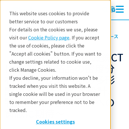
This website uses cookies to provide
better service to our customers
For details on the cookies we use, please
リガクについて
お知らせ・プレスリリース
visit our
Cookie Policy page
. If you accept
the use of cookies, please click the
【論文掲載】X線顕微鏡CT
"Accept all cookies" button. If you want to
change settings related to cookie use,
による薬剤結晶の密度分
click Manage Cookies.
布計測と錠剤内部の多形
If you decline, your information won’t be
tracked when you visit this website. A
識別 ～今後の製剤設計、
single cookie will be used in your browser
特性評価や品質評価への
to remember your preference not to be
貢献に期待～
tracked.
Cookies settings