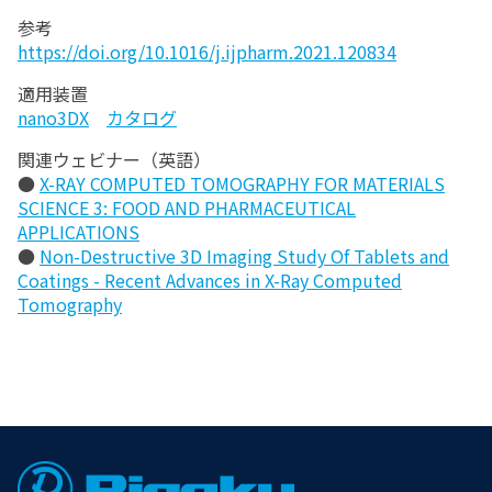
参考
https://doi.org/10.1016/j.ijpharm.2021.120834
適用装置
nano3DX
カタログ
関連ウェビナー（英語）
●
X-RAY COMPUTED TOMOGRAPHY FOR MATERIALS
SCIENCE 3: FOOD AND PHARMACEUTICAL
APPLICATIONS
●
Non-Destructive 3D Imaging Study Of Tablets and
Coatings - Recent Advances in X-Ray Computed
Tomography
Footer