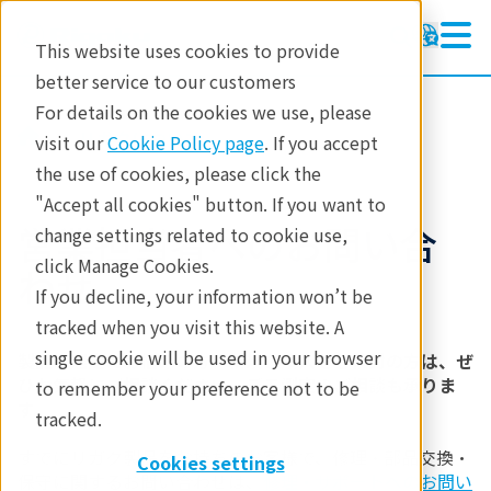
This website uses cookies to provide
better service to our customers
For details on the cookies we use, please
リガクについて
visit our
Cookie Policy page
. If you accept
the use of cookies, please click the
"Accept all cookies" button. If you want to
営業担当者へのお問い合
change settings related to cookie use,
click Manage Cookies.
わせ
If you decline, your information won’t be
tracked when you visit this website. A
single cookie will be used in your browser
製品の選定にお悩みの方、新規ご購入をご検討の方は、ぜ
ひお気軽にご相談ください。デモ測定のご相談も承りま
to remember your preference not to be
す。
tracked.
すでにリガク製品をお持ちのお客様で、修理・部品交換・
Cookies settings
保守に関するお問い合わせは、
修理・サポートへのお問い