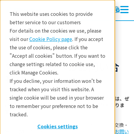
This website uses cookies to provide
better service to our customers
For details on the cookies we use, please
リガクについて
visit our
Cookie Policy page
. If you accept
the use of cookies, please click the
"Accept all cookies" button. If you want to
営業担当者へのお問い合
change settings related to cookie use,
click Manage Cookies.
わせ
If you decline, your information won’t be
tracked when you visit this website. A
single cookie will be used in your browser
製品の選定にお悩みの方、新規ご購入をご検討の方は、ぜ
ひお気軽にご相談ください。デモ測定のご相談も承りま
to remember your preference not to be
す。
tracked.
すでにリガク製品をお持ちのお客様で、修理・部品交換・
Cookies settings
保守に関するお問い合わせは、
修理・サポートへのお問い