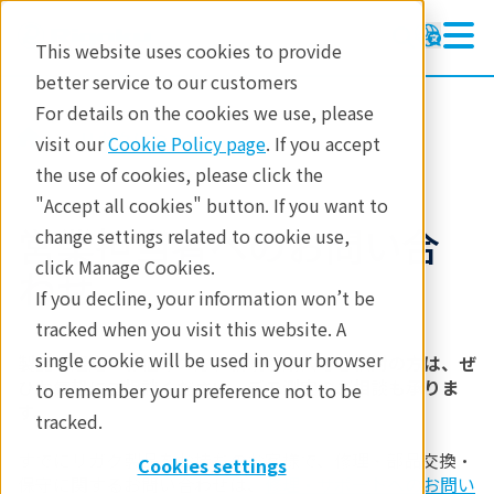
This website uses cookies to provide
better service to our customers
For details on the cookies we use, please
リガクについて
visit our
Cookie Policy page
. If you accept
the use of cookies, please click the
"Accept all cookies" button. If you want to
営業担当者へのお問い合
change settings related to cookie use,
click Manage Cookies.
わせ
If you decline, your information won’t be
tracked when you visit this website. A
single cookie will be used in your browser
製品の選定にお悩みの方、新規ご購入をご検討の方は、ぜ
ひお気軽にご相談ください。デモ測定のご相談も承りま
to remember your preference not to be
す。
tracked.
すでにリガク製品をお持ちのお客様で、修理・部品交換・
Cookies settings
保守に関するお問い合わせは、
修理・サポートへのお問い