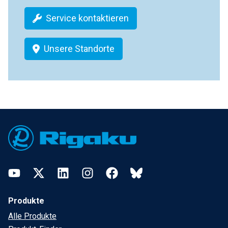
Service kontaktieren
Unsere Standorte
Footer
YouTube
Twitter
LinkedIn
Instagram
Facebook
Bluesky
Produkte
Alle Produkte