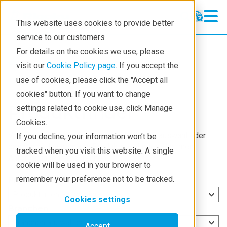
This website uses cookies to provide better
service to our customers
For details on the cookies we use, please
Products
visit our
Cookie Policy page
. If you accept the
use of cookies, please click the "Accept all
cookies" button. If you want to change
Produktfinder
settings related to cookie use, click Manage
Cookies.
Verwenden Sie die Optionen zur Kategorieauswahl oder
If you decline, your information won’t be
das Suchfeld unten, um Produkte zu finden, die Ihren
tracked when you visit this website. A single
Anforderungen entsprechen.
cookie will be used in your browser to
remember your preference not to be tracked.
Produktlinien
Produktlinien auswählen
Cookies settings
Branchen
Branchen auswählen
Accept