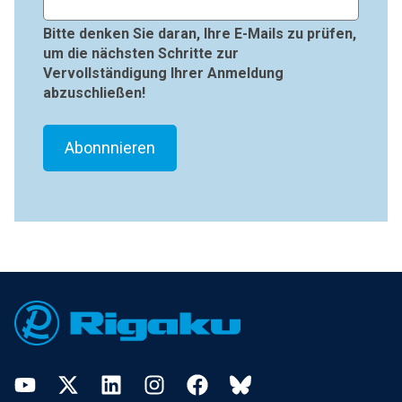
Bitte denken Sie daran, Ihre E-Mails zu prüfen,
um die nächsten Schritte zur
Vervollständigung Ihrer Anmeldung
abzuschließen!
Footer
YouTube
Twitter
LinkedIn
Instagram
Facebook
Bluesky