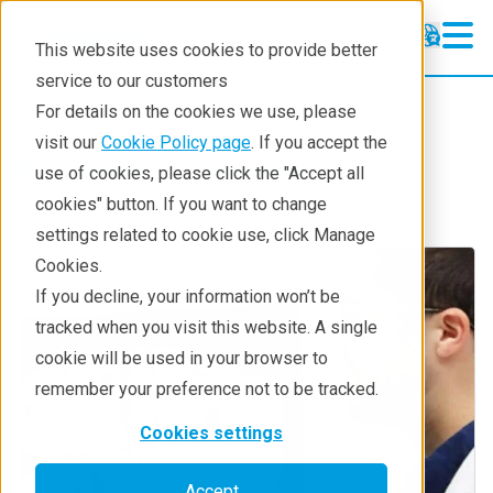
This website uses cookies to provide better
service to our customers
X-ray CT
X-ray CT
For details on the cookies we use, please
Learning
visit our
Cookie Policy page
. If you accept the
Products
Imaging and NDT
use of cookies, please click the "Accept all
Products
cookies" button. If you want to change
settings related to cookie use, click Manage
Analyses
Cookies.
Industries
If you decline, your information won’t be
tracked when you visit this website. A single
Demos
cookie will be used in your browser to
Stay in Touch
remember your preference not to be tracked.
Cookies settings
Accept