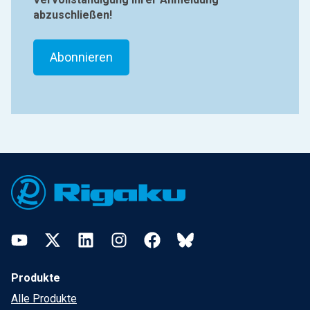
abzuschließen!
Footer
YouTube
Twitter
LinkedIn
Instagram
Facebook
Bluesky
Produkte
Alle Produkte