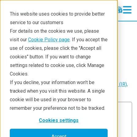
This website uses cookies to provide better
service to our customers
For details on the cookies we use, please
About
visit our
Cookie Policy page
. If you accept the
use of cookies, please click the "Accept all
cookies" button. If you want to change
Kontakt
settings related to cookie use, click Manage
Cookies.
If you decline, your information won’t be
Ansprechpartner für Medienarbeit, Investor Relations (IR),
Beschaffung, Karriereinformationen usw.
tracked when you visit this website. A single
cookie will be used in your browser to
remember your preference not to be tracked.
Cookies settings
Accept