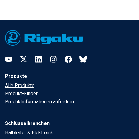
Footer
YouTube
Twitter
LinkedIn
Instagram
Facebook
Bluesky
Produkte
Alle Produkte
Produkt-Finder
Produktinformationen anfordern
Schlüsselbranchen
Halbleiter & Elektronik