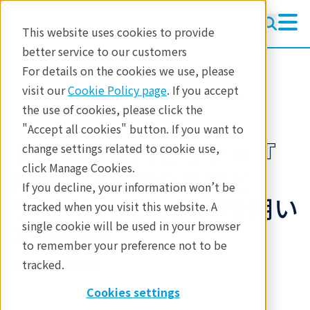
This website uses cookies to provide
better service to our customers
For details on the cookies we use, please
参考資料
ウェビナー
visit our
Cookie Policy page
. If you accept
the use of cookies, please click the
"Accept all cookies" button. If you want to
Ｘ線回折入門セミナー『
change settings related to cookie use,
click Manage Cookies.
Rietveld定量の基礎と
If you decline, your information won’t be
SmartLab Studio IIを用い
tracked when you visit this website. A
た解析例 』
single cookie will be used in your browser
to remember your preference not to be
2022年09月14日
tracked.
Cookies settings