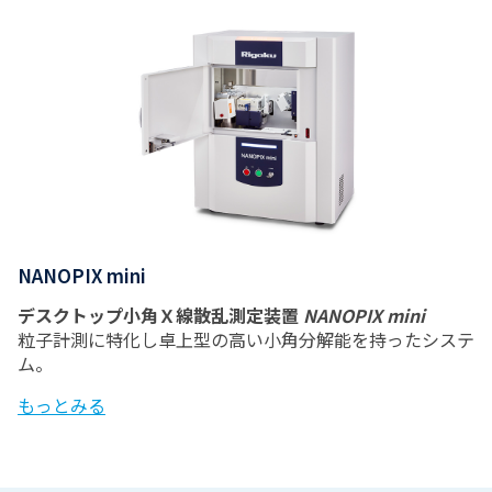
NANOPIX mini
デスクトップ小角Ｘ線散乱測定装置
NANOPIX mini
粒子計測に特化し卓上型の高い小角分解能を持ったシステ
ム。
もっとみる