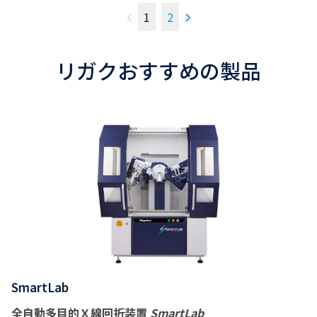
1
2
リガクおすすめの製品
SmartLab
全自動多目的Ｘ線回折装置
SmartLab