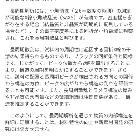
長周期解析には、小角領域（２θ＝数度の範囲）の測定
が可能な
X
線小角散乱法（
SAXS
）が有効です。密度揺らぎ
が存在する場合（結晶質と非晶質が周期的に配列している
場合など）、その電子密度差による回折が小角領域に観察
され、これを長周期散乱と呼びます。
長周期散乱は、試料内の周期性に起因する回折
X
線の干
渉の結果得られるものであり、ブラッグの回折条件と同様
です。したがって、ピーク位置から
d
値を算出することに
より、構造の周期を明らかにすることができます。さら
に、試料の配置と長周期ピークが検出される方向との関係
から構造の方位、ピークの広がりから構造の乱れを評価す
ることも可能です。また、
長周期散乱とラメラ構造の厚み
や非晶質の含有量などの微細組織は相関関係があり、
構
造を推定することができます。
このようにして、長周期解析を通じて物質の内部構造を
詳細に理解することは、材料特性の向上や新素材開発の研
究には欠かせません。