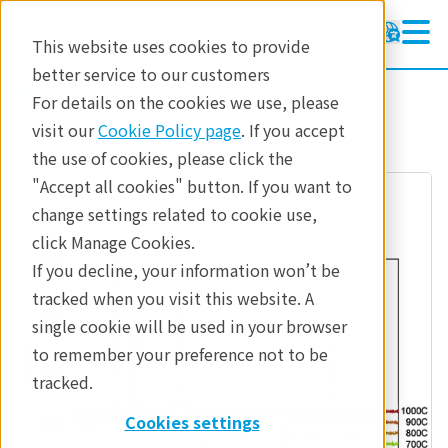
This website uses cookies to provide
better service to our customers
参考資料
分析手法
For details on the cookies we use, please
visit our
Cookie Policy page
. If you accept
the use of cookies, please click the
"Accept all cookies" button. If you want to
change settings related to cookie use,
click Manage Cookies.
If you decline, your information won’t be
tracked when you visit this website. A
single cookie will be used in your browser
to remember your preference not to be
tracked.
Cookies settings