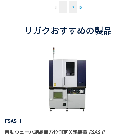
1
2
リガクおすすめの製品
FSAS II
自動ウェーハ結晶面方位測定Ｘ線装置
FSAS II