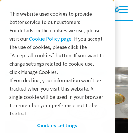
This website uses cookies to provide
better service to our customers
参考資料
分析手法
For details on the cookies we use, please
visit our
Cookie Policy page
. If you accept
the use of cookies, please click the
"Accept all cookies" button. If you want to
change settings related to cookie use,
click Manage Cookies.
If you decline, your information won’t be
tracked when you visit this website. A
single cookie will be used in your browser
to remember your preference not to be
tracked.
Cookies settings