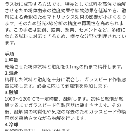
ラス状に成形する方法です。特長として試料を高温で融解
させるため粉体由来の粒度効果や鉱物効果を低減でき、融
剤による希釈のためマトリックス効果の影響が小さくなり
ます。そのため蛍光
X
線分析の精度や再現性を高められま
す。この手法は鉄鋼、鉱業、窯業、セメントなど、多岐に
わたる試料に対応できるため、様々な分野で利用されてい
ます。
手順
1.
秤量
乾燥させた粉体試料と融剤を0.1mgの桁まで精秤します。
2.混合
精秤した試料と融剤を十分に混合し、ガラスビード作製容
器に移します。必要に応じて剥離剤を添加します。
3.融解
1000～1200℃で一定時間、融解します。試料と融剤が融
解するまでガラスビード作製容器は静止させます。その
後、融解物の均質化や気泡の除去のためガラスビード作製
容器を揺動させながら融解を行います。
4.冷却
融解物を冷却し、固化させます。