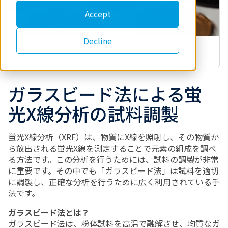
Accept
Decline
ガラスビード法による蛍
光X線分析の試料調製
蛍光
X
線分析（
XRF
）は、物質に
X
線を照射し、その物質か
ら放出される蛍光
X
線を測定することで元素の組成を調べ
る方法です。この分析を行うためには、試料の調製が非常
に重要です。その中でも「ガラスビード法」は試料を適切
に調製し、正確な分析を行うために広く利用されている手
法です。
ガラスビード法とは？
ガラスビード法は、粉体試料を高温で融解させ、均質なガ