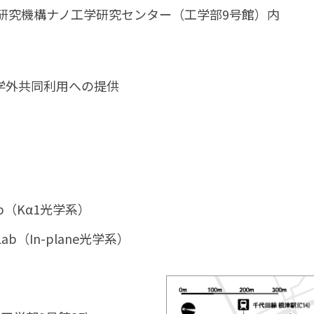
研究機構ナノ工学研究センター（工学部9号館）内
学外共同利用への提供
b（Kα1光学系）
b（In-plane光学系）