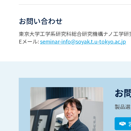
お問い合わせ
東京大学工学系研究科総合研究機構ナノ工学研
Eメール:
seminar-info@soyak.t.u-tokyo.ac.jp
お
製品選