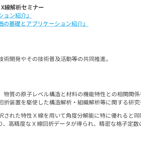
 X線解析セミナー
ション紹介』
価の基礎とアプリケーション紹介』
技術開発やその技術普及活動等の共同推進。
、物質の原子レベル構造と材料の機能特性との相関関係
回折装置を駆使した構造解析・組織解析等に関する研究
択された特性Ｘ線を用いて角度分解能に特に優れると同
り、高精度なＸ線回折データが得られ、精密な格子定数