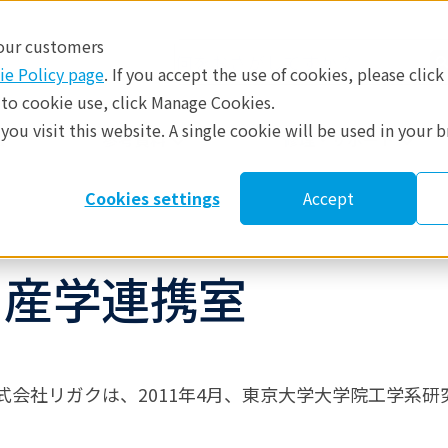
 our customers
ie Policy page
. If you accept the use of cookies, please click
 to cookie use, click Manage Cookies.
ou visit this website. A single cookie will be used in your 
​
参考資料
修理・サポート
Cookies settings
Accept
ク産学連携室
会社リガクは、2011年4月、東京大学大学院工学系