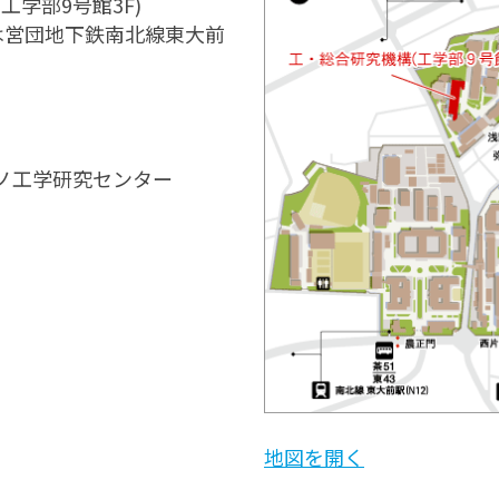
学部9号館3F)
は営団地下鉄南北線東大前
ノ工学研究センター
地図を開く