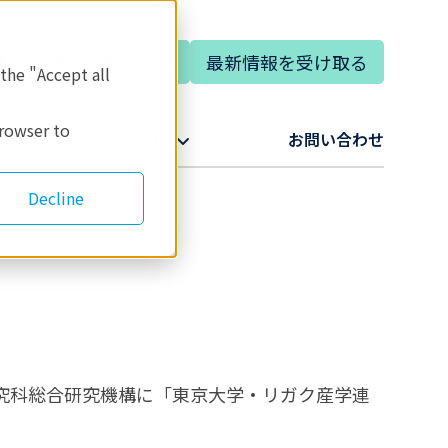
専門家に相談する
最新情報を受け取る
 the "Accept all
browser to
リガクについて​
お問い合わせ​
Decline
研究科総合研究機構に「東京大学・リガク産学連