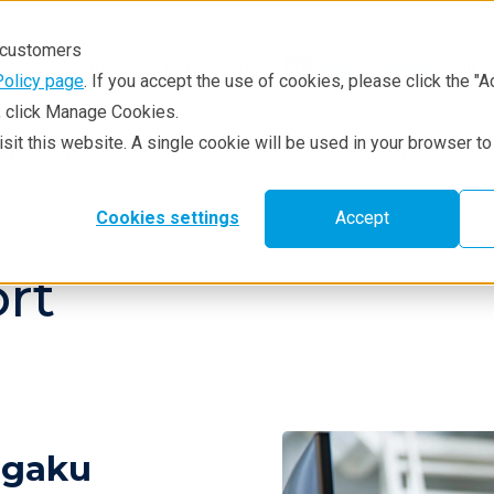
r customers
Mit 
Deutsch
Policy page
. If you accept the use of cookies, please click the "A
e, click Manage Cookies.
visit this website. A single cookie will be used in your browser 
chniken
Ressourcen
Service & S
Cookies settings
Accept
rt
igaku