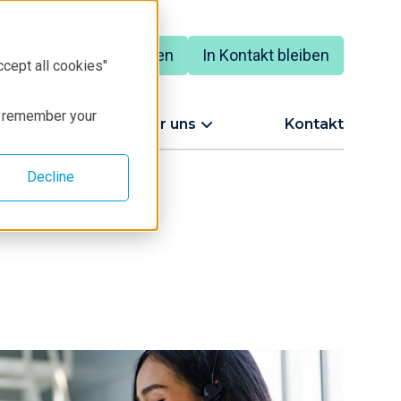
einem Experten sprechen
In Kontakt bleiben
ccept all cookies"
to remember your
upport
Über uns
Kontakt
Decline