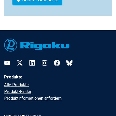
Footer
YouTube
Twitter
LinkedIn
Instagram
Facebook
Bluesky
Produkte
Alle Produkte
Produkt-Finder
Produktinformationen anfordern