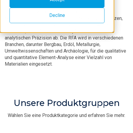
Rigaku bietet verschiedene
Röntgenfluoreszenztechnologien an. Jeder RFA-
Decline
Spektrometertyp hat seine eigenen Stärken und Grenzen,
und die Wahl des Geräts hängt von Faktoren wie der
Probenart, der erforderlichen Empfindlichkeit und der
analytischen Präzision ab. Die RFA wird in verschiedenen
Branchen, darunter Bergbau, Erdöl, Metallurgie,
Umweltwissenschaften und Archäologie, für die qualitative
und quantitative Element-Analyse einer Vielzahl von
Materialien eingesetzt.
Unsere Produktgruppen
Wählen Sie eine Produktkategorie und erfahren Sie mehr.