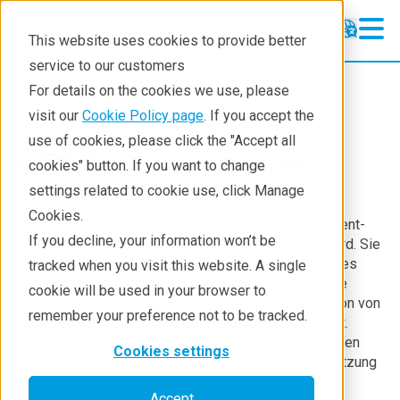
This website uses cookies to provide better
service to our customers
Products
For details on the cookies we use, please
visit our
Cookie Policy page
. If you accept the
use of cookies, please click the "Accept all
RFA-Spektrometer
cookies" button. If you want to change
settings related to cookie use, click Manage
Die Röntgenfluoreszenzanalyse (RFA) ist ein
Cookies.
Analyseverfahren, das für die zerstörungsfreie Element-
If you decline, your information won’t be
Analyse einer Vielzahl von Materialien eingesetzt wird. Sie
beruht auf dem Prinzip, dass bei der Bestrahlung eines
tracked when you visit this website. A single
Materials mit hochenergetischen Röntgenstrahlen die
cookie will be used in your browser to
Atome im Material angeregt werden, was zur Emission von
remember your preference not to be tracked.
charakteristischer Röntgenfluoreszenzstrahlung führt.
Durch den Nachweis und die Analyse dieser emittierten
Cookies settings
Röntgenstrahlung kann die elementare Zusammensetzung
der Probe bestimmt werden.
Accept