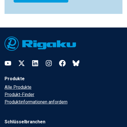
Footer
YouTube
Twitter
LinkedIn
Instagram
Facebook
Bluesky
Produkte
Alle Produkte
Produkt-Finder
Produktinformationen anfordern
Schlüsselbranchen