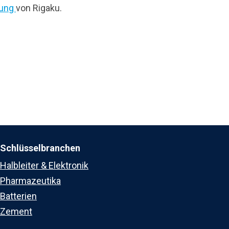
rung
von Rigaku.
Schlüsselbranchen
Halbleiter & Elektronik
Pharmazeutika
Batterien
Zement