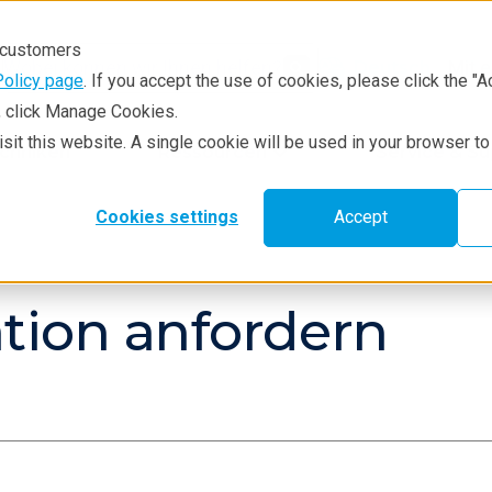
r customers
Mit 
Deutsch
Policy page
. If you accept the use of cookies, please click the "A
e, click Manage Cookies.
visit this website. A single cookie will be used in your browser 
chniken
Ressourcen
Service & S
Cookies settings
Accept
tion anfordern