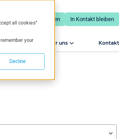
einem Experten sprechen
In Kontakt bleiben
ccept all cookies"
to remember your
upport
Über uns
Kontakt
Decline