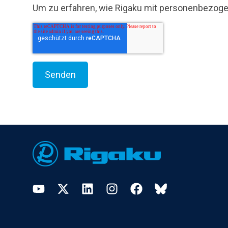
Um zu erfahren, wie Rigaku mit personenbezogen
Footer
YouTube
Twitter
LinkedIn
Instagram
Facebook
Bluesky