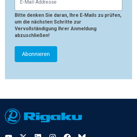
Bitte denken Sie daran, Ihre E-Mails zu prüfen,
um die nächsten Schritte zur
Vervollständigung Ihrer Anmeldung
abzuschließen!
Footer
YouTube
Twitter
LinkedIn
Instagram
Facebook
Bluesky