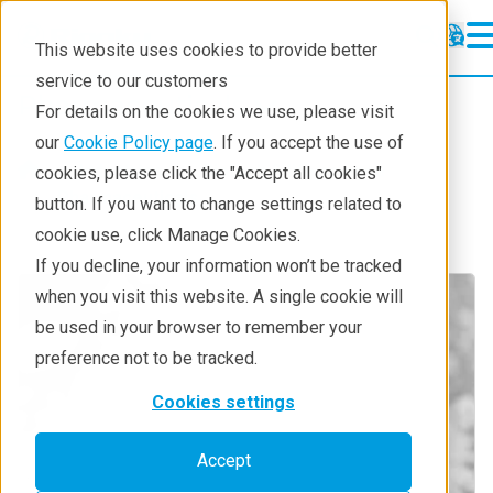
This website uses cookies to provide better
service to our customers
Pharmaceuticals
Pharmaceuticals
For details on the cookies we use, please visit
Learning
our
Cookie Policy page
. If you accept the use of
Industries
Biotech & life science
cookies, please click the "Accept all cookies"
Pharmaceutical Lifecycle
Pharmaceuticals
button. If you want to change settings related to
cookie use, click Manage Cookies.
Applications
If you decline, your information won’t be tracked
Techniques
when you visit this website. A single cookie will
be used in your browser to remember your
preference not to be tracked.
Cookies settings
Accept